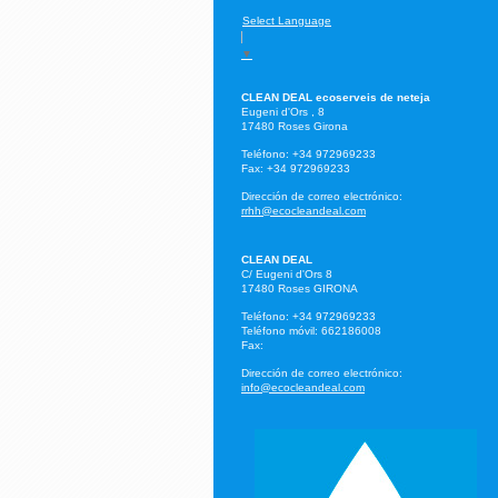
Select Language
▼
CLEAN DEAL ecoserveis de neteja
Eugeni d'Ors ,
8
17480
Roses
Girona
Teléfono:
+34 972969233
Fax:
+34 972969233
Dirección de correo electrónico:
rrhh@ecocleandeal.com
CLEAN DEAL
C/ Eugeni d'Ors
8
17480
Roses
GIRONA
Teléfono:
+34 972969233
Teléfono móvil: 662186008
Fax:
Dirección de correo electrónico:
info@ecocleandeal.com