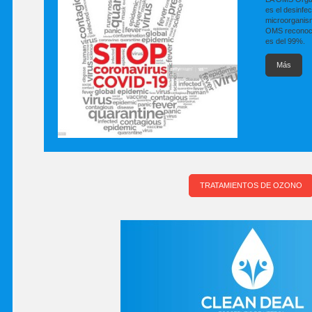
es el desinfe
microorganism
OMS reconoce
es del 99%.
Más
TRATAMIENTOS DE OZONO