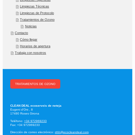
Limpiezas Técnicas
Limpiezas de Protocolo
Tratamientos de Ozono
Noticias
Contacto
Cómo llegar
Horarios de apertura
Trabaja con nosotros
TRATAMIENTOS DE OZONO
CLEAN DEAL ecoserveis de neteja
Eugeni d'Ors ,
8
17480
Roses
Girona
Teléfono:
+34 972969233
Fax:
+34 972969233
Dirección de correo electrónico:
rrhh@ecocleandeal.com