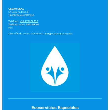
CLEAN DEAL
C/ Eugeni d'Ors
8
17480
Roses
GIRONA
Teléfono:
+34 972969233
Teléfono móvil: 662186008
Fax:
Dirección de correo electrónico:
info@ecocleandeal.com
Ecoservicios Especiales